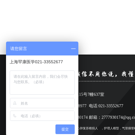
请您留言
上海罕康医学021-33552677
关于罕康医学
地址：上海市奉贤区南虹路5,9,15号7幢637室
联系人：杨经理 手机 13331918977 电话:021-33552677
FAX: 021-67677177 QQ: 2777930174 邮箱：2777930174@q
上海罕康
医学模型
设备公司业务包含：
心肺复苏模拟人
，护理人模型，气管插管
提交