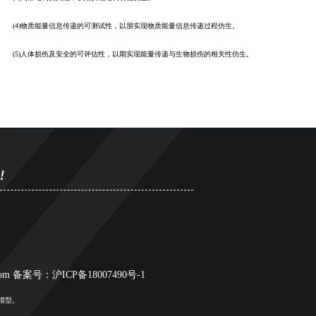
(4)物质能量信息传递的可测试性，以朋实现物质能量信息传递过程仿生。
(5)人体损伤及安全的可评估性，以期实现能量传递与生物损伤的相关性仿生。
q.com 备案号：
沪ICP备18007490号-1
模型。